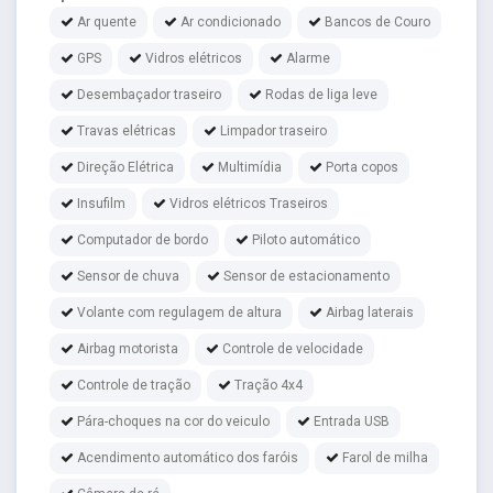
Ar quente
Ar condicionado
Bancos de Couro
GPS
Vidros elétricos
Alarme
Desembaçador traseiro
Rodas de liga leve
Travas elétricas
Limpador traseiro
Direção Elétrica
Multimídia
Porta copos
Insufilm
Vidros elétricos Traseiros
Computador de bordo
Piloto automático
Sensor de chuva
Sensor de estacionamento
Volante com regulagem de altura
Airbag laterais
Airbag motorista
Controle de velocidade
Controle de tração
Tração 4x4
Pára-choques na cor do veiculo
Entrada USB
Acendimento automático dos faróis
Farol de milha