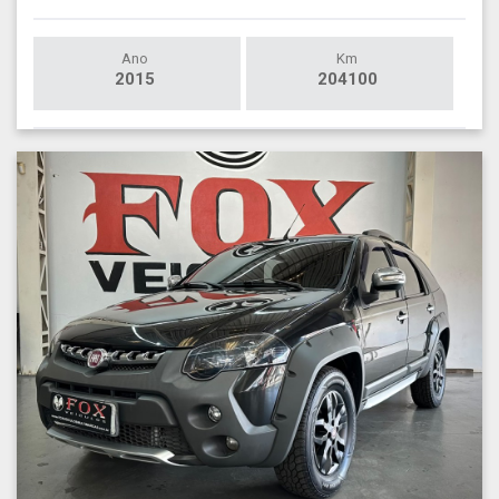
Ano
Km
2015
204100