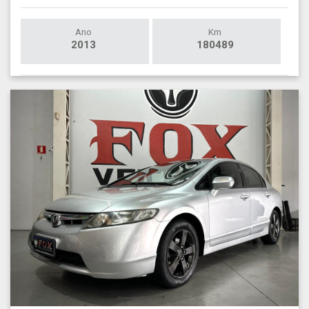
Ano
Km
2013
180489