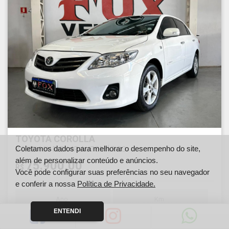
TOYOTA COROLLA
Coletamos dados para melhorar o desempenho do site,
2.0 XEI 16V FLEX 4P AUTOMÁTICO
além de personalizar conteúdo e anúncios.
75.900,00
R$
Você pode configurar suas preferências no seu navegador
e conferir a nossa
Política de Privacidade.
Ano
Km
2014
154500
ENTENDI