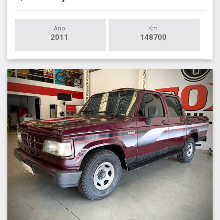
Ano
Km
2011
148700