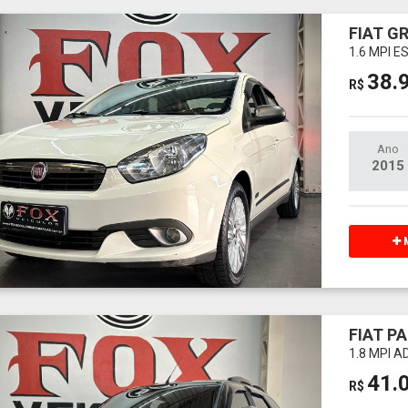
FIAT G
1.6 MPI 
38.
R$
Ano
2015
M
FIAT PA
1.8 MPI 
41.
R$