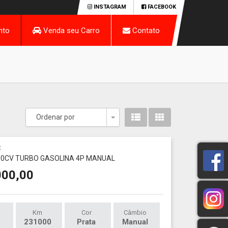
INSTAGRAM
FACEBOOK
nto
Venda seu Carro
Contato
Ordenar por
Toggle Dropdown
3
180CV TURBO GASOLINA 4P MANUAL
000,00
Km
Cor
Câmbio
231000
Prata
Manual