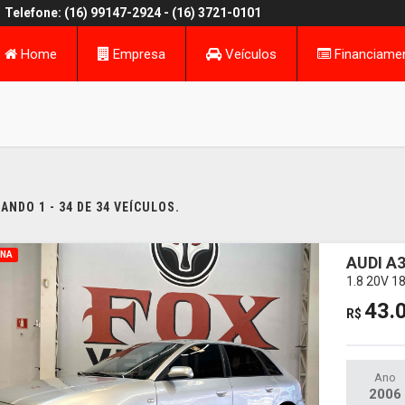
Telefone: (16) 99147-2924
- (16) 3721-0101
Home
Empresa
Veículos
Financiame
NDO 1 - 34 DE 34 VEÍCULOS.
INA
AUDI A
1.8 20V 
43.
R$
Ano
2006