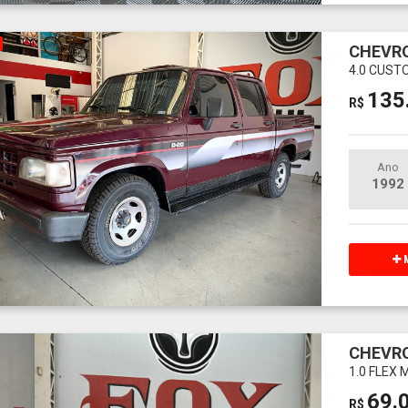
CHEVRO
4.0 CUST
135
R$
Ano
1992
M
CHEVRO
1.0 FLEX
69.
R$