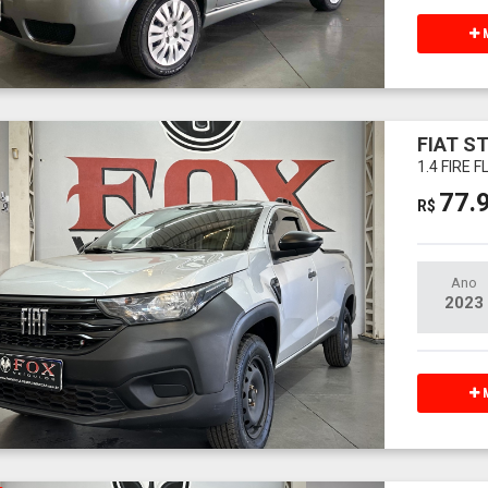
M
FIAT S
1.4 FIRE
77.
R$
Ano
2023
M