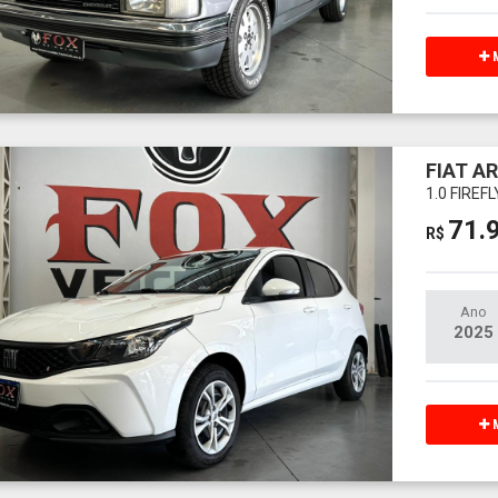
M
FIAT A
1.0 FIREF
71.
R$
Ano
2025
M