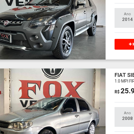
Ano
2014
M
FIAT S
1.0 MPI F
25.
R$
Ano
2008