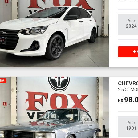
Ano
2024
M
INA
CHEVR
2.5 COMO
98.
R$
Ano
1981