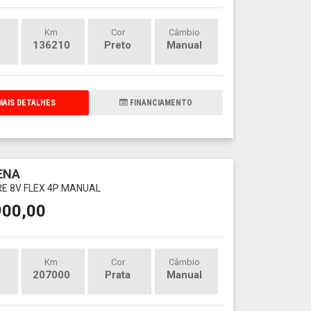
Km
Cor
Câmbio
136210
Preto
Manual
AIS DETALHES
FINANCIAMENTO
IENA
IRE 8V FLEX 4P MANUAL
900,00
Km
Cor
Câmbio
207000
Prata
Manual