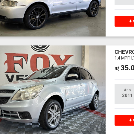
M
CHEVRO
1.4 MPFI 
35.
R$
Ano
2011
M